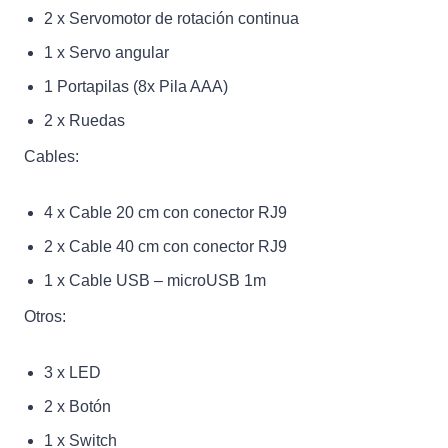
2 x Servomotor de rotación continua
1 x Servo angular
1 Portapilas (8x Pila AAA)
2 x Ruedas
Cables:
4 x Cable 20 cm con conector RJ9
2 x Cable 40 cm con conector RJ9
1 x Cable USB – microUSB 1m
Otros:
3 x LED
2 x Botón
1 x Switch